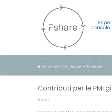
Esper
consule
Home
News
Contributi per le PMI giovanili
Contributi per le PMI gi
News