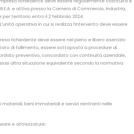
’impresa richiedente deve essere regolarmente costituita e
l R.E.A. e attiva presso la Camera di Commercio, Industria,
er territorio entro il 2 febbraio 2024;
L’unità operativa in cui si realizza l’intervento deve essere
resa richiedente deve essere nel pieno e libero esercizio
n stato di fallimento, essere sottoposta a procedure di
cordato preventivo, concordato con continuità aziendale,
siasi altra situazione equivalente secondo la normativa
materiali, beni immateriali e servizi rientranti nelle
rdware e attrezzature;