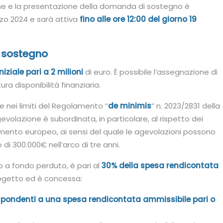
ione e la presentazione della domanda di sostegno è
rzo 2024 e sarà attiva
fino alle ore 12:00 del giorno 19
l sostegno
iziale pari a 2 milioni
di euro. È possibile l’assegnazione di
ura disponibilità finanziaria.
e nei limiti del Regolamento “
de minimis
” n. 2023/2831 della
volazione è subordinata, in particolare, al rispetto dei
amento europeo, ai sensi del quale le agevolazioni possono
i 300.000€ nell’arco di tre anni.
o a fondo perduto, è pari al
30% della spesa rendicontata
rogetto ed è concessa:
spondenti a una spesa rendicontata ammissibile pari o