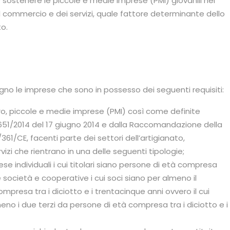
sostenere le piccole e medie imprese (PMI) giovanili nei
 del commercio e dei servizi, quale fattore determinante dello
to.
 le imprese che sono in possesso dei seguenti requisiti:
, piccole e medie imprese (PMI) così come definite
 651/2014 del 17 giugno 2014 e dalla Raccomandazione della
1/CE, facenti parte dei settori dell’artigianato,
vizi che rientrano in una delle seguenti tipologie;
 individuali i cui titolari siano persone di età compresa
le società e cooperative i cui soci siano per almeno il
presa tra i diciotto e i trentacinque anni ovvero il cui
eno i due terzi da persone di età compresa tra i diciotto e i