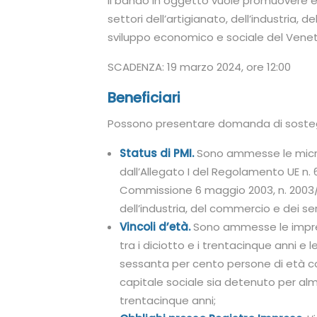
Il bando in oggetto vuole promuovere e 
settori dell’artigianato, dell’industria,
sviluppo economico e sociale del Vene
SCADENZA: 19 marzo 2024, ore 12:00
Beneficiari
Possono presentare domanda di sostegno
Status di PMI.
Sono ammesse le micro
dall’Allegato I del Regolamento UE n.
Commissione 6 maggio 2003, n. 2003/36
dell’industria, del commercio e dei ser
Vincoli d’età.
Sono ammesse le imprese
tra i diciotto e i trentacinque anni e 
sessanta per cento persone di età com
capitale sociale sia detenuto per alm
trentacinque anni;