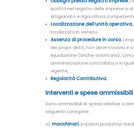
Obblighi presso Registro Imprese.
L
iscritta nel registro delle imprese o a
Artigianato e Agricoltura competente p
Localizzazione dell’unità operativa.
localizzata in Veneto.
Assenza di procedure in corso.
L’imp
dei propri diritti, non deve trovarsi i
liquidazione (anche volontaria), con
amministrazione controllata o in qual
vigente;
Regolarità Contributiva.
Interventi e spese ammissibili
Sono ammissibili le spese relative a beni 
seguenti categorie:
a)
macchinari
, impianti produttivi, ha